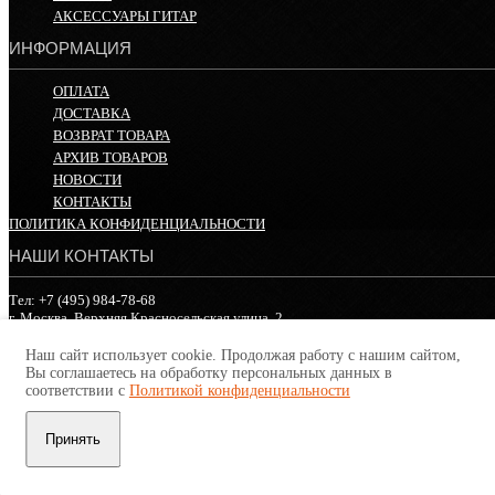
АКСЕССУАРЫ ГИТАР
ИНФОРМАЦИЯ
ОПЛАТА
ДОСТАВКА
ВОЗВРАТ ТОВАРА
АРХИВ ТОВАРОВ
НОВОСТИ
КОНТАКТЫ
ПОЛИТИКА КОНФИДЕНЦИАЛЬНОСТИ
НАШИ КОНТАКТЫ
Тел: +7 (495) 984-78-68
г. Москва, Верхняя Красносельская улица, 2
пн - вс: с 10:00 до 21:00
Наш сайт использует cookie. Продолжая работу с нашим сайтом,
Вы соглашаетесь на обработку персональных данных в
Copyright © 2026
www.guitar-world.ru
| Все права защищены.
соответствии с
Политикой конфиденциальности
Принять