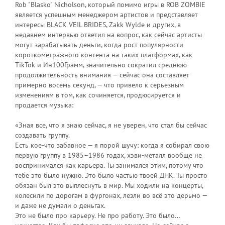
Rob "Blasko" Nicholson, который помимо игры в ROB ZOMBIE
является успешным менеджером артистов и представляет
интересы BLACK VEIL BRIDES, Zakk Wylde и других, в
недавнем интервью ответил на вопрос, как сейчас артисты
могут зарабатывать деньги, когда рост популярности
короткометражного контента на таких платформах, как
TikTok и Ин100Грамм, значительно сократил среднюю
продолжительность внимания — сейчас она составляет
примерно восемь секунд, — что привело к серьезным
изменениям в том, как сочиняется, продюсируется и
продается музыка:
«Зная все, что я знаю сейчас, я не уверен, что стал бы сейчас
создавать группу.
Есть кое-что забавное — я порой шучу: когда я собирал свою
первую группу в 1985–1986 годах, хэви-металл вообще не
воспринимался как карьера. Ты занимался этим, потому что
тебе это было нужно. Это было частью твоей ДНК. Ты просто
обязан был это выплеснуть в мир. Мы ходили на концерты,
колесили по дорогам в фургонах, лезли во всё это дерьмо —
и даже не думали о деньгах.
Это не было про карьеру. Не про работу. Это было…