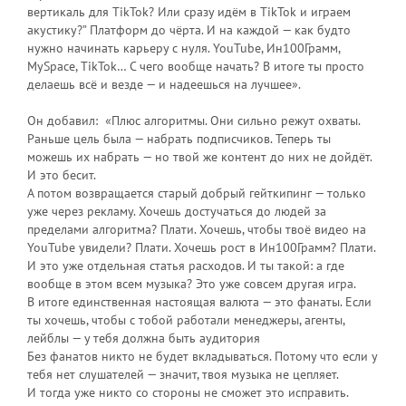
вертикаль для TikTok? Или сразу идём в TikTok и играем
акустику?” Платформ до чёрта. И на каждой — как будто
нужно начинать карьеру с нуля. YouTube, Ин100Грамм,
MySpace, TikTok… С чего вообще начать? В итоге ты просто
делаешь всё и везде — и надеешься на лучшее».
Он добавил: «Плюс алгоритмы. Они сильно режут охваты.
Раньше цель была — набрать подписчиков. Теперь ты
можешь их набрать — но твой же контент до них не дойдёт.
И это бесит.
А потом возвращается старый добрый гейткипинг — только
уже через рекламу. Хочешь достучаться до людей за
пределами алгоритма? Плати. Хочешь, чтобы твоё видео на
YouTube увидели? Плати. Хочешь рост в Ин100Грамм? Плати.
И это уже отдельная статья расходов. И ты такой: а где
вообще в этом всем музыка? Это уже совсем другая игра.
В итоге единственная настоящая валюта — это фанаты. Если
ты хочешь, чтобы с тобой работали менеджеры, агенты,
лейблы — у тебя должна быть аудитория
Без фанатов никто не будет вкладываться. Потому что если у
тебя нет слушателей — значит, твоя музыка не цепляет.
И тогда уже никто со стороны не сможет это исправить.