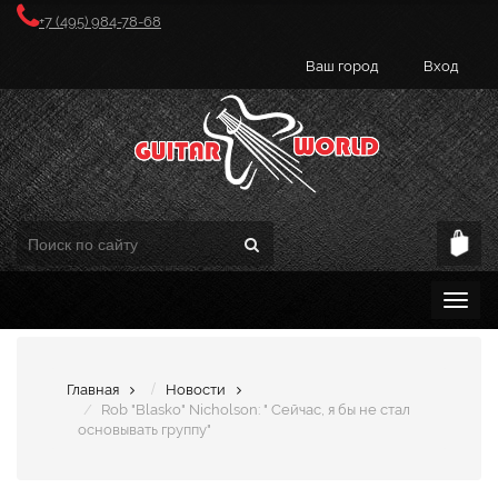
+7 (495) 984-78-68
Ваш город
Вход
Главная
Новости
Rob "Blasko" Nicholson: " Сейчас, я бы не стал
основывать группу"