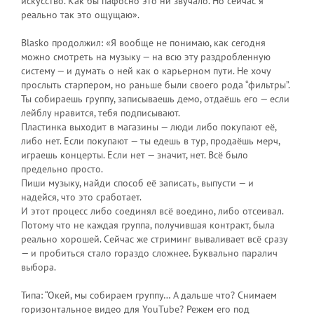
искусство. Как бы пафосно это ни звучало. Но сейчас я
реально так это ощущаю».
Blasko продолжил: «Я вообще не понимаю, как сегодня
можно смотреть на музыку — на всю эту раздробленную
систему — и думать о ней как о карьерном пути. Не хочу
прослыть старпером, но раньше были своего рода “фильтры”.
Ты собираешь группу, записываешь демо, отдаёшь его — если
лейблу нравится, тебя подписывают.
Пластинка выходит в магазины — люди либо покупают её,
либо нет. Если покупают — ты едешь в тур, продаёшь мерч,
играешь концерты. Если нет — значит, нет. Всё было
предельно просто.
Пиши музыку, найди способ её записать, выпусти — и
надейся, что это сработает.
И этот процесс либо соединял всё воедино, либо отсеивал.
Потому что не каждая группа, получившая контракт, была
реально хорошей. Сейчас же стриминг вываливает всё сразу
— и пробиться стало гораздо сложнее. Буквально паралич
выбора.
Типа: “Окей, мы собираем группу… А дальше что? Снимаем
горизонтальное видео для YouTube? Режем его под